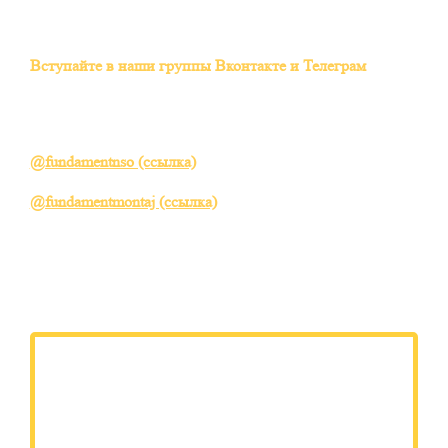
МЫ СВЯЖЕМСЯ С ВАМИ В БЛИЖАЙШЕЕ ВРЕМЯ!
Вступайте в наши группы Вконтакте и Телеграм
, там
много полезной информации о строительстве и
ремонте, статьи, видео и фото!
1. Наша Группа «Вконтакте»:
@fundamentnso (ссылка)
2. Канал в Телеграме:
@fundamentmontaj (ссылка)
3. Запретграм @pavelremizov001