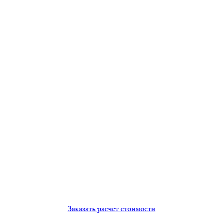
Бесплатный проект
Для каждого нашего клиента
Поэтапная оплата
По факту выполненных работ
Заказать расчет стоимости