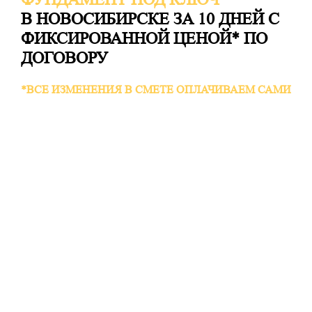
В НОВОСИБИРСКЕ ЗА 10 ДНЕЙ С
ФИКСИРОВАННОЙ ЦЕНОЙ* ПО
ДОГОВОРУ
*ВСЕ ИЗМЕНЕНИЯ В СМЕТЕ ОПЛАЧИВАЕМ САМИ
БЕСПЛАТНЫЙ ВЫЕЗД ИНЖЕНЕРА НА УЧАСТОК И
ТОПОГРАФИЧЕСКАЯ СЪЕМКА
ГЕОЛОГИЧЕСКИЕ ИЗЫСКАНИЯ НА УЧАСТКЕ
МОНОЛИТНАЯ ПЛИТА, УШП, С РЕБРАМИ
СВАЙНО-РОСТВЕРКОВЫЙ ФУНДАМЕНТ
ЛЕНТОЧНЫЙ ФУНДАМЕНТ, ЦОКОЛЬНЫЙ ЭТАЖ
15 лет опыта
Построили более 200 домов