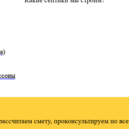
Какие септики мы строим?
а)
ссоны
рассчитаем смету, проконсультируем по вс