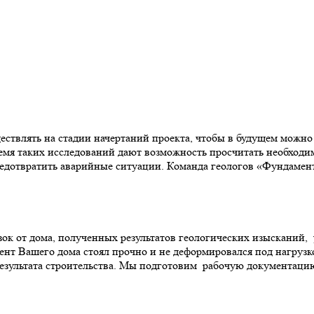
ствлять на стадии начертаний проекта, чтобы в будущем можн
ремя таких исследований дают возможность просчитать необходи
предотвратить аварийные ситуации. Команда геологов «Фундаме
к от дома, полученных результатов геологических изысканий, 
мент Вашего дома стоял прочно и не деформировался под нагруз
езультата строительства. Мы подготовим рабочую документацию