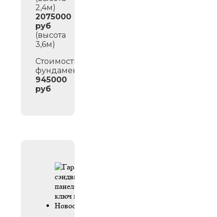
2,4м)
2075000
руб
(высота
3,6м)
Стоимость
фундамента:
945000
руб