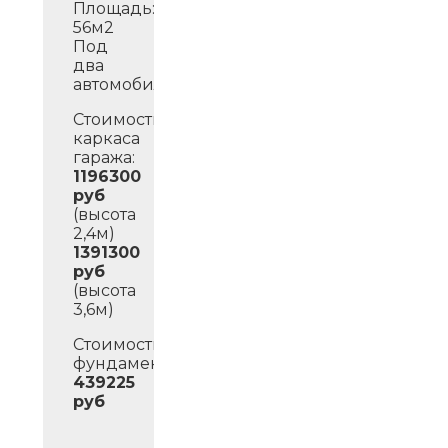
Площадь:
56м2
Под
два
автомобиля.
Стоимость
каркаса
гаража:
1196300
руб
(высота
2,4м)
1391300
руб
(высота
3,6м)
Стоимость
фундамента:
439225
руб