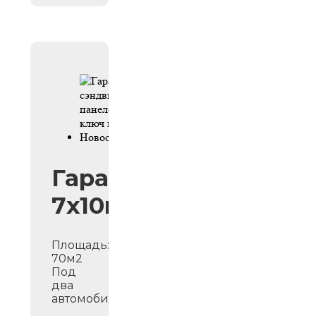
Гараж
7х10м
Площадь:
70м2
Под
два
автомобиля.