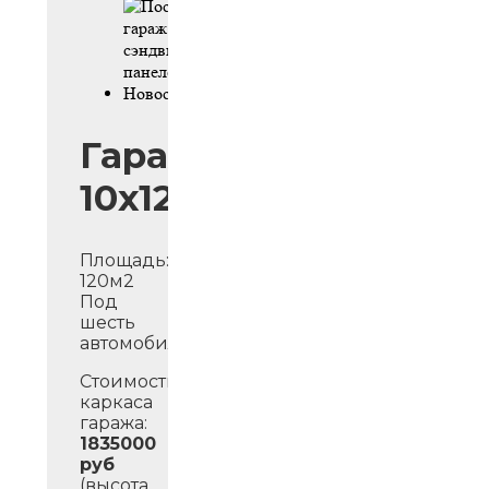
Гараж
10х12м
Площадь:
120м2
Под
шесть
автомобилей.
Стоимость
каркаса
гаража:
1835000
руб
(высота