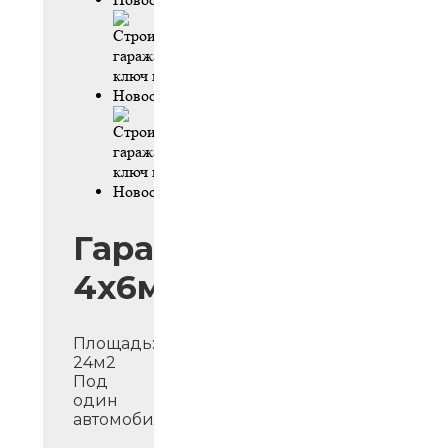
Гараж
4х6м
Площадь:
24м2
Под
один
автомобиль.