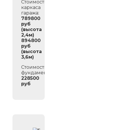
Стоимость
каркаса
гаража:
789800
руб
(высота
2,4м)
894800
руб
(высота
3,6м)
Стоимость
фундамента:
228500
руб