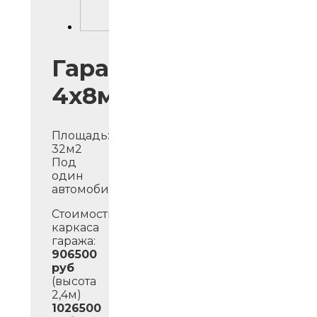
Гараж
4х8м
Площадь:
32м2
Под
один
автомобиль.
Стоимость
каркаса
гаража:
906500
руб
(высота
2,4м)
1026500