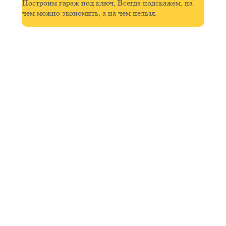
Построим гараж под ключ, Всегда подскажем, на
чем можно экономить, а на чем нельзя.
Посмотрите
видео
с
наших