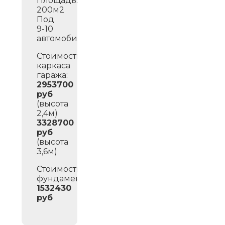
Площадь:
200м2
Под
9-10
автомобилей.
Стоимость
каркаса
гаража:
2953700
руб
(высота
2,4м)
3328700
руб
(высота
3,6м)
Стоимость
фундамента:
1532430
руб