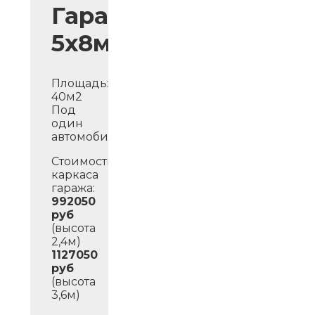
Гараж
5х8м
Площадь:
40м2
Под
один
автомобиль.
Стоимость
каркаса
гаража:
992050
руб
(высота
2,4м)
1127050
руб
(высота
3,6м)