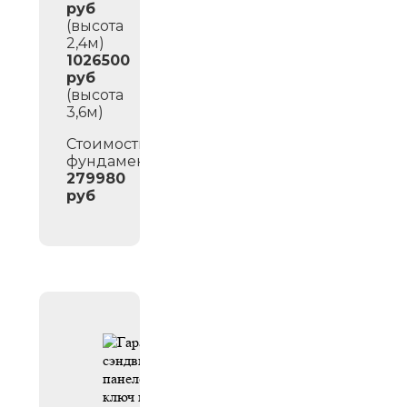
руб
(высота
2,4м)
1026500
руб
(высота
3,6м)
Стоимость
фундамента:
279980
руб