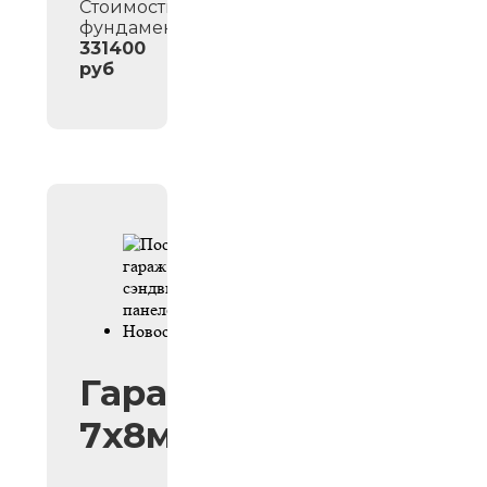
Стоимость
фундамента:
331400
руб
Гараж
7х8м