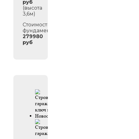
руб
(высота
3,6м)
Стоимость
фундамента:
279980
руб