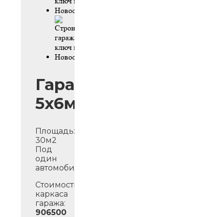
Гараж
5х6м
Площадь:
30м2
Под
один
автомобиль.
Стоимость
каркаса
гаража:
906500