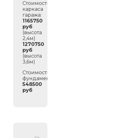
Стоимость
каркаса
гаража:
1165750
руб
(высота
2,4м)
1270750
руб
(высота
3,6м)
Стоимость
фундамента:
548500
руб